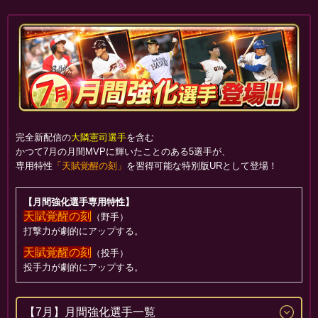
完全新配信の
大隣憲司選手
を含む
かつて7月の月間MVPに輝いたことのある5選手が、
専用特性
「天賦覚醒の刻」
を習得可能な特別版URとして登場！
【月間強化選手専用特性】
天賦覚醒の刻
（野手）
打撃力が劇的にアップする。
天賦覚醒の刻
（投手）
投手力が劇的にアップする。
【7月】月間強化選手一覧