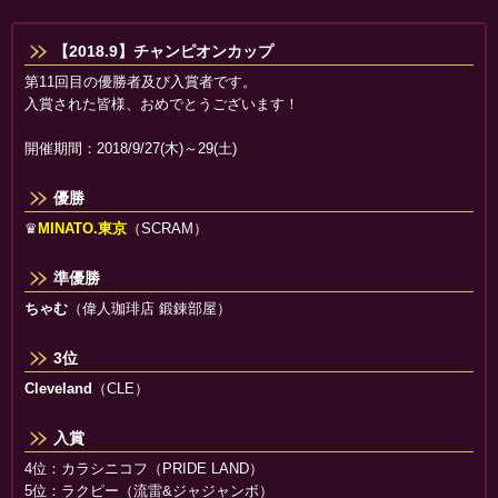
【2018.9】チャンピオンカップ
第11回目の優勝者及び入賞者です。
入賞された皆様、おめでとうございます！
開催期間：2018/9/27(木)～29(土)
優勝
♛
MINATO.東京
（SCRAM）
準優勝
ちゃむ
（偉人珈琲店 鍛錬部屋）
3位
Cleveland
（CLE）
入賞
4位：カラシニコフ（PRIDE LAND）
5位：ラクピー（流雷&ジャジャンボ）