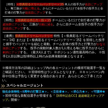
［特性］
本人の投手力が
＜祭典彩るドリームバッテリー＞’25
抜群にアップ
し、奪三振が
。さらにチームにいるだけで全投手の投手力と全
大幅に増える
打者の打撃力が
する。
超抜群にアップ
［特性］
＜祭典彩る求心力・投＞’25
チームにいるだけで全打者の打撃力が
超抜群にアップ
し、三振が
大幅に減る
。さらに自チーム全投手の投手力が
超抜群にアップ
する。
［連携］
祭典彩るドリームバッテリー
特性【＜祭典彩るドリームバッテリ
ー＞’24】または【＜祭典彩るドリームバッテリー＞’25】を習得した投手
と捕手でバッテリーを組むと発動。チーム全体の投手力と打撃力が
かなり
抜群にアップ
する。
投手の発動対象人数が1人増える毎に投手力がさらに
劇的にアップ
する。（最大4人まで）
※ポジション適性最高時のみ。
※投
手2人目以降は投球85以上時のみ効果発動対象となります。
※獲得方法等の詳細はショップ内の各エージェントの獲得可能選手一覧を
ご確認ください。
※習得特性はランダムとなります。
※キャンペーン内
容や仕様は予告なく変更する場合があります、あらかじめご了承くださ
い。
スペシャルエージェント
強化全体特性＜8周年の打撃王★＞、＜立役者★＞、＜求心力★＞、＜守護神★
＞
習得可能な新配信選手が登場する
『【8周年記念CC】超超確定ステップア
ップ』
開催✨