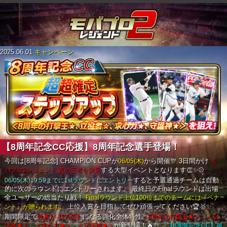
2025.06.01
キャンペーン
【8周年記念CC応援】8周年記念選手登場！
今回は[8周年記念] CHAMPION CUPが
06/05(木)
から開催🎊
3日間かけ
モ
バプロ2レジェンド 真の王者を決定
する大型イベントとなります👏✨⚾
06/05(木)19:59までに1stラウンドにエントリー
すると予選通過チームは自動
的に次のラウンドにエントリーされます。
最終日のFinalラウンドは出場
全ユーザーの総当たり戦！
Finalラウンド上位100位までのチームには『ペナ
ント』が贈られます。
上位入賞を目指してぜひ頑張ってください🏆🥇✨
期間限定で
効果が【2.5倍】
になる強化全体特性
＜8周年の打撃王★＞、＜立
役者★＞、＜求心力★＞、＜守護神★＞
が新登場！🔥✨
『【8周年記念CC】超