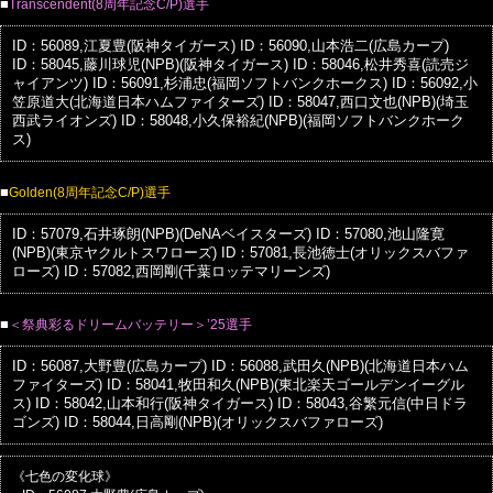
■
Transcendent(8周年記念C/P)選手
ID：56089,江夏豊(阪神タイガース)
ID：56090,山本浩二(広島カープ)
ID：58045,藤川球児(NPB)(阪神タイガース)
ID：58046,松井秀喜(読売ジ
ャイアンツ)
ID：56091,杉浦忠(福岡ソフトバンクホークス)
ID：56092,小
笠原道大(北海道日本ハムファイターズ)
ID：58047,西口文也(NPB)(埼玉
西武ライオンズ)
ID：58048,小久保裕紀(NPB)(福岡ソフトバンクホーク
ス)
■
Golden(8周年記念C/P)選手
ID：57079,石井琢朗(NPB)(DeNAベイスターズ)
ID：57080,池山隆寛
(NPB)(東京ヤクルトスワローズ)
ID：57081,長池徳士(オリックスバファ
ローズ)
ID：57082,西岡剛(千葉ロッテマリーンズ)
■
＜祭典彩るドリームバッテリー＞’25選手
ID：56087,大野豊(広島カープ)
ID：56088,武田久(NPB)(北海道日本ハム
ファイターズ)
ID：58041,牧田和久(NPB)(東北楽天ゴールデンイーグル
ス)
ID：58042,山本和行(阪神タイガース)
ID：58043,谷繁元信(中日ドラ
ゴンズ)
ID：58044,日高剛(NPB)(オリックスバファローズ)
《七色の変化球》