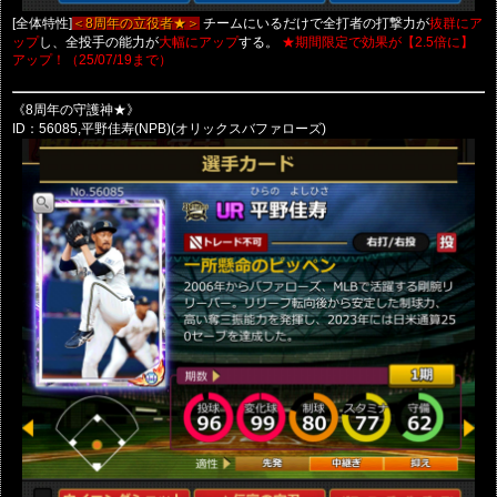
[全体特性]
チームにいるだけで全打者の打撃力が
＜8周年の立役者★＞
抜群にア
し、全投手の能力が
する。
ップ
大幅にアップ
★期間限定で効果が【2.5倍に】
アップ！（25/07/19まで）
《8周年の守護神★》
ID：56085,平野佳寿(NPB)(オリックスバファローズ)