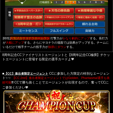
[特性]
打撃力が
する。長打力
天覧試合サヨナラホームラン
かなり劇的にアップ
が
する。さらにサヨナラの場面では効果がアップする。チームに
大幅にアップ
いるだけで相手チームの投手力が
する。
抜群にダウン
8周年記念CCファイナリストエージェントと【8周年記念CC極撰】チケッ
トエージェントに登場する限定の選手カードよ💖
■
【CC】進出者限定エージェント
CCに参加した方限定の特別なエージェン
ト✨✨
【CC:2nd】進出者限定エージェントではGolden、Phantasmal選手も依
頼可能
❗❗
CCで勝ち抜くことでエージェントが出現するので、奮ってCCに
ご参加ください💖