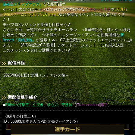
超確定ステップアップ』
で依頼可能🎊
イベント大会ではチャンピオンカップだけでなく
チケット大会
や
CC直前、
現在のチーム力を図れるCC前哨戦
など多様なイベント大会も盛りだくさ
ん！
モバプロ2レジェンド最強を目指そう🎵
さらに今回、天覧試合サヨナラホームラン、＜8周年記念・打＞や＜球史
に煌めく伝説・打＞、☆不滅のミスタージャイアンツを習得可能な
新
Benefit『長嶋茂雄』
が登場！🔥✨
CC上位限定のチケットエージェントに加
えて、「【8周年記念CC極撰】チケットエージェント」にも封入決定！✨
このチャンスをぜひご活用ください♪🎵
配信日程
2025/06/01(日) 定期メンテナンス後～
新配信選手紹介
■
8周年の打撃王、立役者、求心力、守護神
（
[Transcendent]選手
）
《8周年の打撃王★》
ID：56083,坂本勇人(NPB)(読売ジャイアンツ)