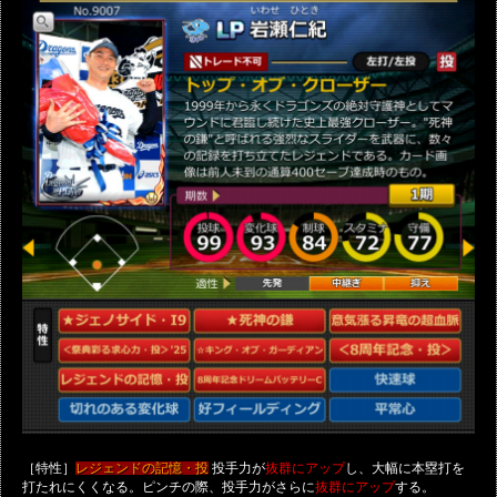
［特性］
投手力が
し、大幅に本塁打を
レジェンドの記憶・投
抜群にアップ
打たれにくくなる。ピンチの際、投手力がさらに
する。
抜群にアップ