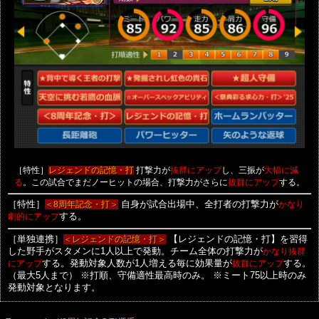
［特性］
打撃力が
し、三振が
レジェンドの記憶・打
抜群にアップ
大幅に減
。この試合でまだノーヒットの場合、打撃力がさらに
する。
る
抜群にアップ
［特性］
＜8周年記念・打＞
自身が試合出場中、全打者の打撃力が
かなり
劇的にアップ
する。
［単独連携］
＜レジェンドの記憶・打＞
【レジェンドの記憶・打】を習得
した野手がスタメンに1人以上で発動。チーム全体の打撃力が
かなり抜群
にアップ
する。発動対象人数が1人増える毎に効果量が
抜群にアップ
する。
（最大5人まで）
※打順、守備適性最高時のみ。
※ミート75以上時のみ
発動対象となります。