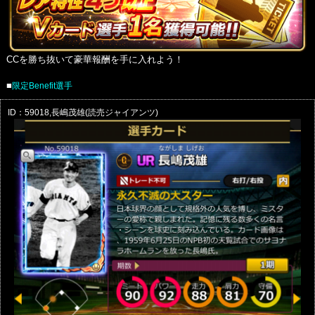
CCを勝ち抜いて豪華報酬を手に入れよう！
■
限定Benefit選手
ID：59018,長嶋茂雄(読売ジャイアンツ)