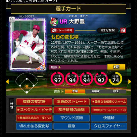
ID：56087,大野豊(広島カープ)