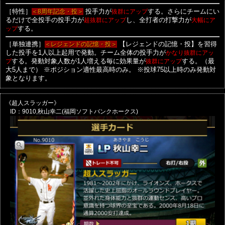
［特性］
＜8周年記念・投＞
投手力が
抜群にアップ
する。さらにチームにい
るだけで全投手の投手力が
超抜群にアップ
し、全打者の打撃力が
大幅にア
ップ
する。
［単独連携］
＜レジェンドの記憶・投＞
【レジェンドの記憶・投】を習得
した投手を1人以上起用で発動。チーム全体の投手力が
かなり抜群にアッ
プ
する。発動対象人数が1人増える毎に効果量が
抜群にアップ
する。（最
大5人まで）
※ポジション適性最高時のみ。
※投球75以上時のみ発動対
象となります。
《超人スラッガー》
ID：9010,秋山幸二(福岡ソフトバンクホークス)