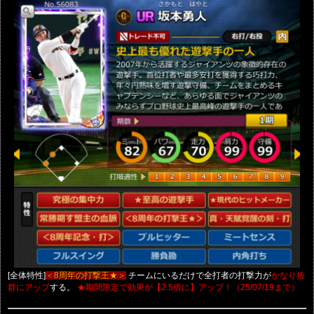
[全体特性]
チームにいるだけで全打者の打撃力が
＜8周年の打撃王★＞
かなり抜
する。
群にアップ
★期間限定で効果が【2.5倍に】アップ！（25/07/19まで）