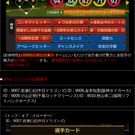
[全体特性]
チームにいるだけで全打者の打撃力と全投手の
＜8周年の求心力★＞
能力が
する。
超大幅にアップ
★期間限定で効果が【2.5倍に】アップ！
（25/07/19まで）
■
LP+(レジェンドの記憶)選手
ID：9007,岩瀬仁紀(中日ドラゴンズ)
ID：9008,金本知憲(阪神タイガース)
ID：9009,小山正明(千葉ロッテマリーンズ)
ID：9010,秋山幸二(福岡ソフ
トバンクホークス)
《トップ・オブ・クローザー》
ID：9007,岩瀬仁紀(中日ドラゴンズ)