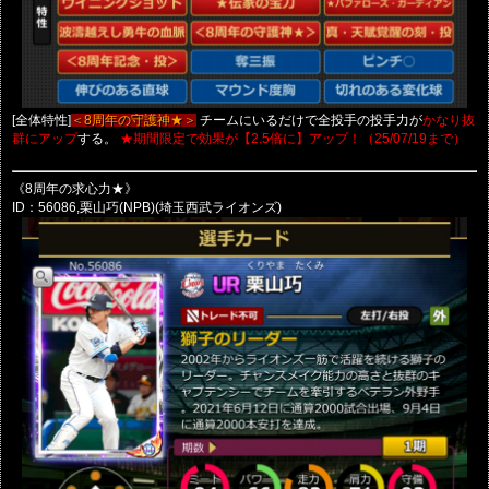
[全体特性]
チームにいるだけで全投手の投手力が
＜8周年の守護神★＞
かなり抜
する。
群にアップ
★期間限定で効果が【2.5倍に】アップ！（25/07/19まで）
《8周年の求心力★》
ID：56086,栗山巧(NPB)(埼玉西武ライオンズ)