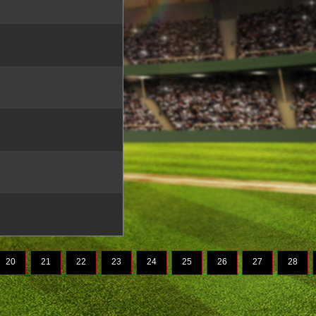
20
21
22
23
24
25
26
27
28