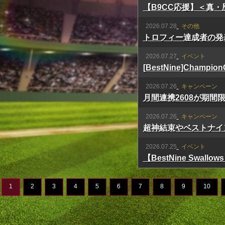
【B9CC応援】＜真・
2026.07.28
その他
トロフィー達成者の発
2026.07.27
イベント
[BestNine]Champi
2026.07.26
キャンペーン
月間連携2608が期間
2026.07.26
キャンペーン
超神結束やベストナイ
2026.07.25
イベント
【BestNine Swa
1
2
3
4
5
6
7
8
9
10