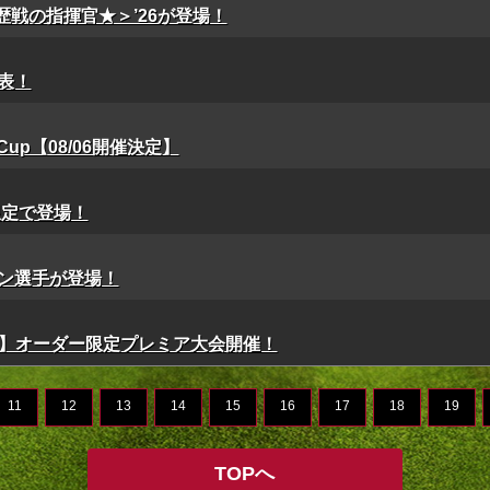
歴戦の指揮官★＞’26が登場！
表！
onCup【08/06開催決定】
限定で登場！
ン選手が登場！
llows】オーダー限定プレミア大会開催！
11
12
13
14
15
16
17
18
19
TOPへ