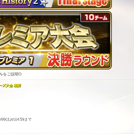
ルをご説明⚾
ーズ大会 概要
06(土)の14:59まで