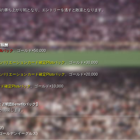
間の勝ち上がり戦となり、エントリーを逃すと敗退となります。
位報酬
itパック
、ゴールド×50,000
上バリエーションカード確定Plusパック
、ゴールド×30,000
上バリエーションカード確定Plusパック
、ゴールド×20,000
ド確定Plusパック
、ゴールド×10,000
球団Benefitパック】
枚が出現します。
プ)
楽天ゴールデンイーグルス)