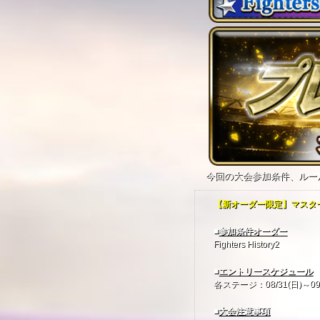
今回の大会参加条件、ルー
【新オーダー限定】マスタ
■
参加条件オーダー
Fighters History2
■
エントリースケジュール
各ステージ：08/31(日)～09/
■
大会注意事項