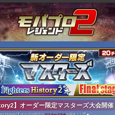
 History2】オーダー限定マスターズ大会開
rs History2】オーダー限定の
を開催！！🏆🔥⚾
マスターズ大会