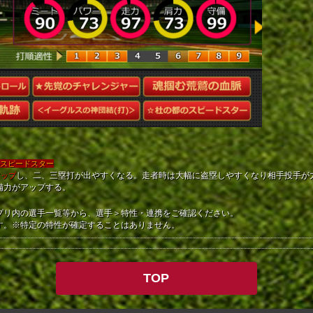
。
のスピードスター
し、二、三塁打が出やすくなる。走者時は大幅に盗塁しやすくなり相手投手が
アップ
備力がアップする。
プリ内の選手一覧等から、選手＞特性・連携をご確認ください。
す。※特定の特性が確定することはありません。
TOP