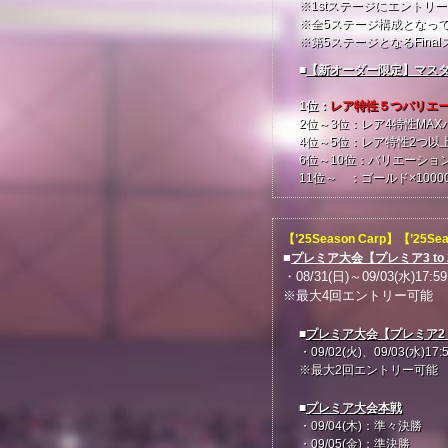
※1stステージにエント
※全5ステージ構成となっ
※第5ステージとなるFina
■
【新オーダー限定】マスター
1位：
レア特性５つバリエー
2位～3位：レア4特性MAX
4位～5位：レア特性2つ以
6位～10位：バリエーショ
11位～ ：ゴールド×1000
【’25Season Carp】【’25
■
プレミア大会【プレミア3 to
・08/31(日)～09/03(水)17:59
※最大4回エントリー可能
■
プレミア大会【プレミア2 
・09/02(火)、09/03(水)17:
※最大2回エントリー可能
■
プレミア大会本戦
・09/04(木)：準々決勝
・09/05(金)：準決勝