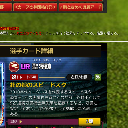
。
めく流麗アーチ
本塁打が
。チャンス時に効果がアップする。犠飛も増える。
大幅に出やすくなる