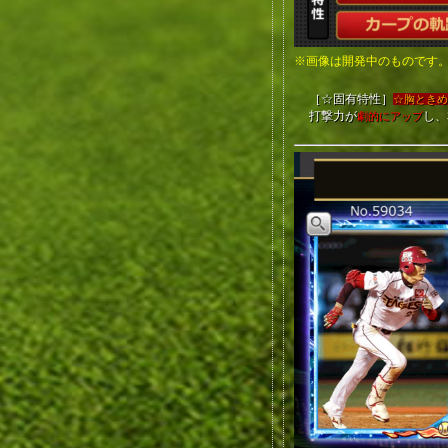
※画像は開発中のものです
［☆固有特性］
☆胸とき
打撃力が
し、
劇的にアップ