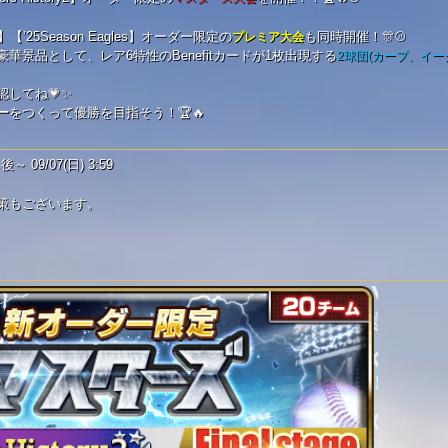
p】【’25Season Eagles】オーダー限定の
も同時開催！🎊⚾
プレミア大会
華景品として、レア6特性のBenefitカードが1枚出現する
2球団(カープ、イーグ
してね💗✨
ー
をつくって優勝を目指そう！🏆🔥
 09/07(日) 3:59
策もございます。