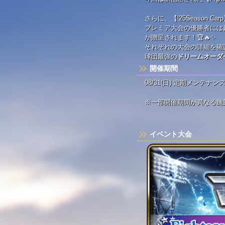
さらに、【’25Season Car
プレミア大会の優勝者には豪
が贈呈されます！🏆🔥✨
それぞれの大会の詳細を確認
球団最強の
ドリームオーダ
開催期間
08/31(日) 定期メンテナンス後～
※一部開催期間が異なる施
イベント大会