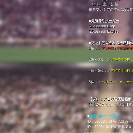
・09/06(土)：決勝
※各プレミアの本戦は3日
■
参加条件オーダー
’25Season Carp
’25Season Eagles
■
プレミア大会本戦決勝順
1位：
レア6特性2球団Benef
2位～3位：
レア特性4つ以
4位～5位：
レア特性2つ以
6位～：
バリエーションカー
【プレミア１決勝優勝報酬：2
下記2枚のうちいずれか1
■
新配信[Benefit]選手
ID：59033,江藤智(広島カー
ID：59034,聖澤諒(東北