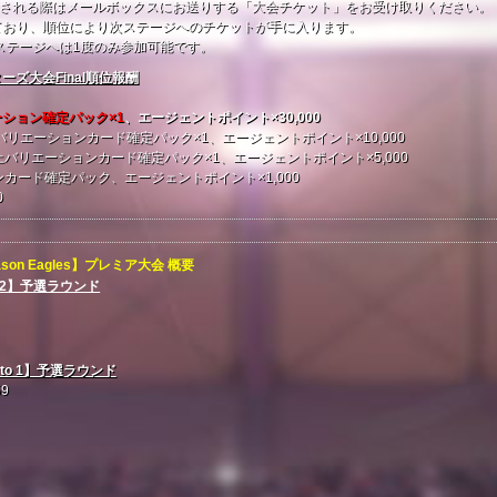
リーされる際はメールボックスにお送りする「大会チケット」をお受け取りください。
ており、順位により次ステージへのチケットが手に入ります。
lステージへは1度のみ参加可能です。
ズ大会Final順位報酬
ション確定パック×1
、エージェントポイント×30,000
バリエーションカード確定パック×1、エージェントポイント×10,000
上バリエーションカード確定パック×1、エージェントポイント×5,000
ンカード確定パック、エージェントポイント×1,000
0
Season Eagles】プレミア大会 概要
 2】予選ラウンド
to 1】予選ラウンド
59