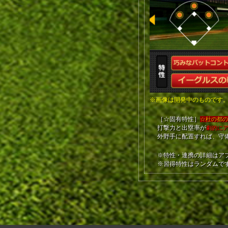
※画像は開発中のものです
［☆固有特性］
☆杜の都
打撃力と出塁率が
劇的に
外野手に配置すれば、守
※特性・連携の詳細はア
※習得特性はランダムで