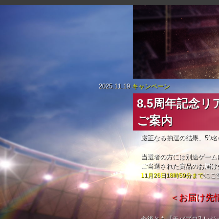
2025.11.19
キャンペーン
8.5周年記念
ご案内
厳正なる抽選の結果、50
当選者の方には別途ゲーム
ご当選された賞品のお届け
にご
11月26日18時59分まで
＜お届け先
今後とも『モバプロ2 レ