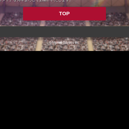
TOP
© Mynet Games Inc.