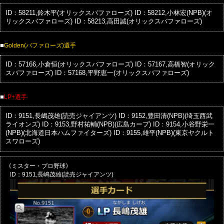
ID：58211,鈴木平(オリックスバファローズ)
ID：58212,小林宏(NPB)(オ
リックスバファローズ)
ID：58213,高田誠(オリックスバファローズ)
■
Golden(バファローズ)選手
ID：57166,小倉恒(オリックスバファローズ)
ID：57167,高橋智(オリック
スバファローズ)
ID：57168,平野恵一(オリックスバファローズ)
■
LP+選手
ID：9151,長嶋茂雄(読売ジャイアンツ)
ID：9152,豊田清(NPB)(埼玉西武
ライオンズ)
ID：9153,野村祐輔(NPB)(広島カープ)
ID：9154,小谷野栄一
(NPB)(北海道日本ハムファイターズ)
ID：9155,雄平(NPB)(東京ヤクルト
スワローズ)
《ミスター・プロ野球》
ID：9151,長嶋茂雄(読売ジャイアンツ)