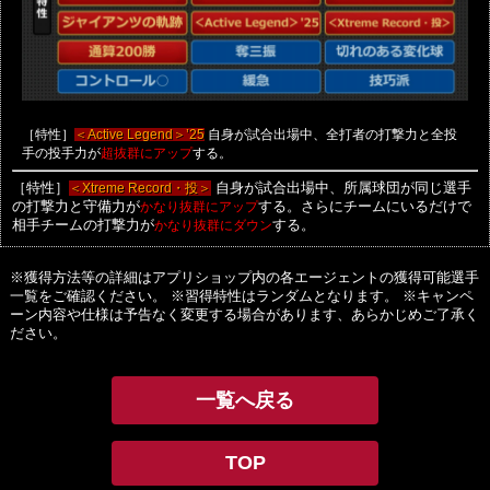
［特性］
自身が試合出場中、全打者の打撃力と全投
＜Active Legend＞’25
手の投手力が
する。
超抜群にアップ
［特性］
＜Xtreme Record・投＞
自身が試合出場中、所属球団が同じ選手
の打撃力と守備力が
かなり抜群にアップ
する。さらにチームにいるだけで
相手チームの打撃力が
かなり抜群にダウン
する。
※獲得方法等の詳細はアプリショップ内の各エージェントの獲得可能選手
一覧をご確認ください。
※習得特性はランダムとなります。
※キャンペ
ーン内容や仕様は予告なく変更する場合があります、あらかじめご了承く
ださい。
一覧へ戻る
TOP