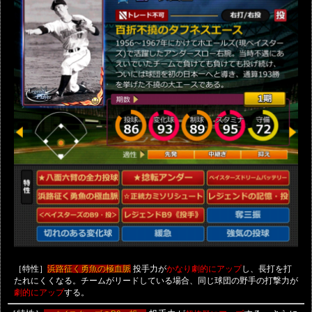
［特性］
投手力が
し、長打を打
浜路征く勇魚の極血脈
かなり劇的にアップ
たれにくくなる。チームがリードしている場合、同じ球団の野手の打撃力が
する。
劇的にアップ