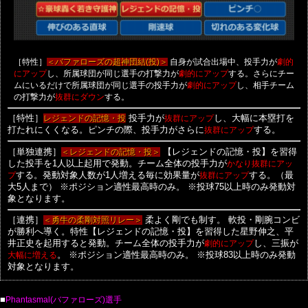
［特性］
自身が試合出場中、投手力が
＜バファローズの超神団結(投)＞
劇的
し、所属球団が同じ選手の打撃力が
する。さらにチー
にアップ
劇的にアップ
ムにいるだけで所属球団が同じ選手の投手力が
し、相手チーム
劇的にアップ
の打撃力が
する。
抜群にダウン
［特性］
レジェンドの記憶・投
投手力が
抜群にアップ
し、大幅に本塁打を
打たれにくくなる。ピンチの際、投手力がさらに
抜群にアップ
する。
［単独連携］
＜レジェンドの記憶・投＞
【レジェンドの記憶・投】を習得
した投手を1人以上起用で発動。チーム全体の投手力が
かなり抜群にアッ
プ
する。発動対象人数が1人増える毎に効果量が
抜群にアップ
する。（最
大5人まで）
※ポジション適性最高時のみ。
※投球75以上時のみ発動対
象となります。
［連携］
＜勇牛の柔剛対照リレー＞
柔よく剛でも制す。
軟投・剛腕コンビ
が勝利へ導く。特性【レジェンドの記憶・投】を習得した星野伸之、平
井正史を起用すると発動。チーム全体の投手力が
劇的にアップ
し、三振が
大幅に増える
。
※ポジション適性最高時のみ。
※投球83以上時のみ発動
対象となります。
■
Phantasmal(バファローズ)選手