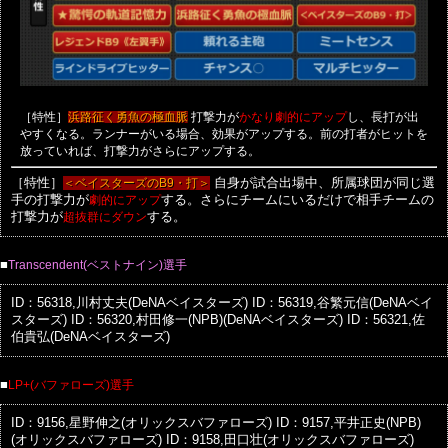
［特性］
打撃力が
し、長打が出
浜路征く勇魚の極血脈
かなり劇的にアップ
やすくなる。ランナーがいる場合、効果がアップする。前の打者がヒットを
放っていれば、打撃力がさらにアップする。
［特性］
＜ベイスターズのB9・打＞
自身が試合出場中、所属球団が同じ選
手の打撃力が
劇的にアップ
する。さらにチームにいるだけで相手チームの
打撃力が
超抜群にダウン
する。
■
Transcendent(ベストナイン)選手
ID：56318,川村丈夫(DeNAベイスターズ)
ID：56319,谷繁元信(DeNAベイ
スターズ)
ID：56320,村田修一(NPB)(DeNAベイスターズ)
ID：56321,佐
伯貴弘(DeNAベイスターズ)
■
LP+(バファローズ)選手
ID：9156,星野伸之(オリックスバファローズ)
ID：9157,平井正史(NPB)
(オリックスバファローズ)
ID：9158,田口壮(オリックスバファローズ)