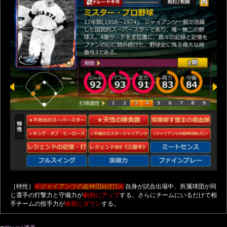
［特性］
自身が試合出場中、所属球団が同
＜ジャイアンツの超神団結(打)＞
じ選手の打撃力と守備力が
する。さらにチームにいるだけで相
劇的にアップ
手チームの投手力が
する。
抜群にダウン