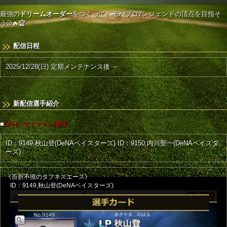
最強の
ドリームオーダー
をつくって、モバプロ2レジェンドの頂点を目指そ
う⚾🔥🏆
配信日程
2025/12/28(日) 定期メンテナンス後 ～
新配信選手紹介
■
LP+(ベストナイン)選手
ID：9149,秋山登(DeNAベイスターズ)
ID：9150,内川聖一(DeNAベイスタ
ーズ)
《百折不撓のタフネスエース》
ID：9149,秋山登(DeNAベイスターズ)