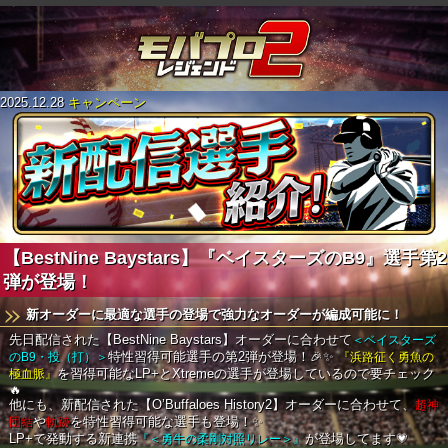
2025.12.28
キャンペーン
【BestNine Baystars】『ベイスターズのB9』選手第2
弾が登場！
新オーダーに最適な選手の登場で強力なオーダーが編成可能に！
先日配信された【BestNine Baystars】オーダーに合わせて
＜ベイスターズ
のB9・投（打）＞
特性習得可能選手の第2弾が登場！🎉✨
『浜路征く勇魚の
極血脈』
を習得可能なLP+とXtremeの選手が登場しているので要チェック
🔥
他にも、新配信された【O’Buffaloes History2】オーダーに合わせて、
超神
団結
や
軌跡
を特性習得可能な選手も登場！✨
LP+で発動する新連携
『＜勇牛の柔剛対照リレー＞』
が登場してます💗