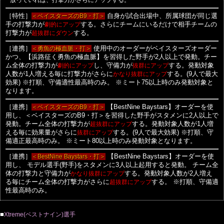
放っていれば、打撃力がさらにアップする。
［特性］
＜ベイスターズのB9・打＞
自身が試合出場中、所属球団が同じ選
手の打撃力が
劇的にアップ
する。さらにチームにいるだけで相手チームの
打撃力が
超抜群にダウン
する。
［連携］
＜勇魚の極血脈・打＞
使用中のオーダーがベイスターズオーダー
かつ、【浜路征く勇魚の極血脈】を習得した野手が2人以上で発動。チー
ム全体の打撃力が
劇的にアップ
し、守備力が
抜群にアップ
する。発動対象
人数が1人増える毎に打撃力がさらに
かなり抜群にアップ
する。(9人で最大
効果)
※打順、守備適性最高時のみ。
※ミート75以上時のみ発動対象と
なります。
［連携］
＜ベイスターズのB9・打＞
【BestNine Baystars】オーダーを使
用し、＜ベイスターズのB9・打＞を習得した野手がスタメンに2人以上で
発動。チーム全体の打撃力が
超抜群にアップ
する。発動対象人数が1人増
える毎に効果量がさらに
抜群にアップ
する。(9人で最大効果)
※打順、守
備適正最高時のみ。
※ミート80以上時のみ発動対象となります。
［連携］
＜BestNine Baystars・打＞
【BestNine Baystars】オーダーを使
用し、
モデル選手(野手)をスタメンに3人以上起用すると発動。 チーム全
体の打撃力と守備力が
かなり抜群にアップ
する。発動対象人数が2人増え
る毎にチーム全体の打撃力がさらに
超抜群にアップ
する。
※打順、守備適
性最高時のみ。
■
Xtreme(ベストナイン)選手