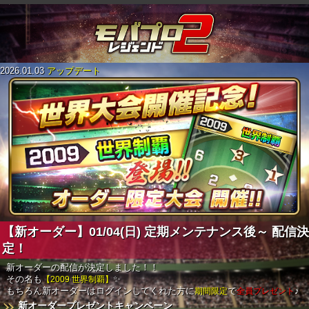
2026.01.03
アップデート
【新オーダー】01/04(日) 定期メンテナンス後～ 配信決
定！
新オーダーの配信が決定しました！！
その名も
【2009 世界制覇】
✨
もちろん新オーダーはログインしてくれた方に
期間限定
で
全員プレゼント
♪
新オーダープレゼントキャンペーン