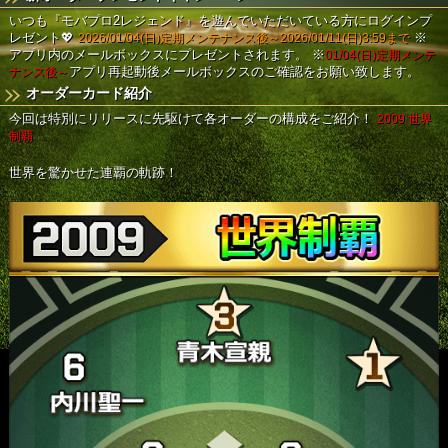
いつも『モバプロ2レジェンド』を遊んでいただいている方にログインプ
レゼント💖
2026/01/04(日)定期メンテナンス後～2026/01/11(日)3:59まで
※
アプリ内のメールボックスにプレゼントされます。
※
01/04(日)定期メンテ
ナンス後～
アプリ再起動後メールボックスのご確認をお願い致します。
オーダーカード紹介
今回は特別にリリースに先駆けて各オーダーの構成をご紹介！
2009 世界
制覇
世界を驚かせた連覇の軌跡！