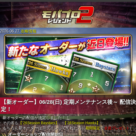
2026.06.27
攻略情報
【新オーダー】06/28(日) 定期メンテナンス後～ 配信決
定！
新オーダーの配信が決定しました！！
その名も
【’26Season Baystars】
、
【’26Season Hawks】
✨
もちろん新オーダーはログインしてくれた方に
期間限定
で
全員プレゼント
♪
オーダーショップ配信開始日