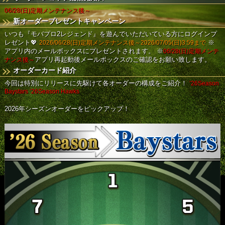
06/28(日)定期メンテナンス後～
新オーダープレゼントキャンペーン
いつも『モバプロ2レジェンド』を遊んでいただいている方にログインプ
レゼント💖
2026/06/28(日)定期メンテナンス後～2026/07/05(日)3:59まで
※
アプリ内のメールボックスにプレゼントされます。
※
06/28(日)定期メンテ
ナンス後～
アプリ再起動後メールボックスのご確認をお願い致します。
オーダーカード紹介
今回は特別にリリースに先駆けて各オーダーの構成をご紹介！
’26Season
Baystars
’26Season Hawks
2026年シーズンオーダーをピックアップ！