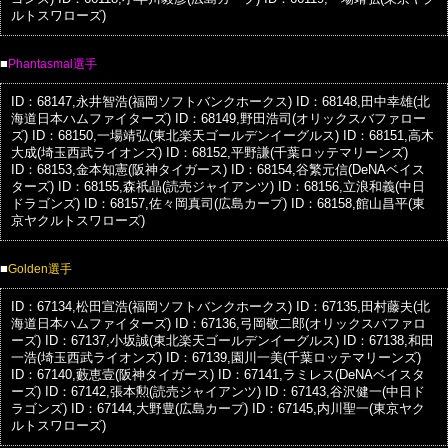
ルトスワローズ)
■
Phantasmal選手
ID：68147,永井智浩(福岡ソフトバンクホークス)
ID：68148,田中幸雄(北
海道日本ハムファイターズ)
ID：68149,野田浩司(オリックスバファロー
ズ)
ID：68150,一場靖弘(東北楽天ゴールデンイーグルス)
ID：68151,高木
大成(埼玉西武ライオンズ)
ID：68152,平野謙(千葉ロッテマリーンズ)
ID：68153,金本知憲(阪神タイガース)
ID：68154,谷繁元信(DeNAベイス
ターズ)
ID：68155,森祇晶(読売ジャイアンツ)
ID：68156,立浪和義(中日
ドラゴンズ)
ID：68157,佐々岡真司(広島カープ)
ID：68158,館山昌平(東
京ヤクルトスワローズ)
■
Golden選手
ID：67134,松田宣浩(福岡ソフトバンクホークス)
ID：67135,田村藤夫(北
海道日本ハムファイターズ)
ID：67136,弓岡敬二郎(オリックスバファロ
ーズ)
ID：67137,小坂誠(東北楽天ゴールデンイーグルス)
ID：67138,和田
一浩(埼玉西武ライオンズ)
ID：67139,園川一美(千葉ロッテマリーンズ)
ID：67140,藪恵壹(阪神タイガース)
ID：67141,ラミレス(DeNAベイスタ
ーズ)
ID：67142,張本勲(読売ジャイアンツ)
ID：67143,谷沢健一(中日ド
ラゴンズ)
ID：67144,大野豊(広島カープ)
ID：67145,内川聖一(東京ヤク
ルトスワローズ)