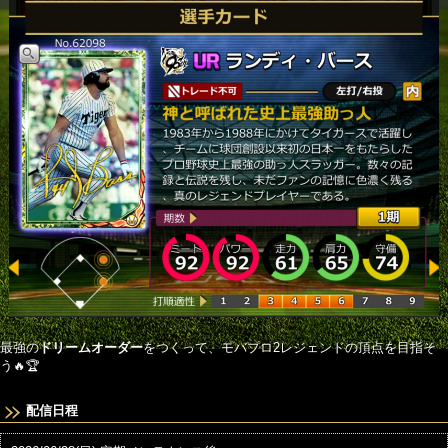
最強の
ドリームオーダー
をつくって、モバプロ2レジェンドの頂点を目指そ
う🔥🏆
配信日程