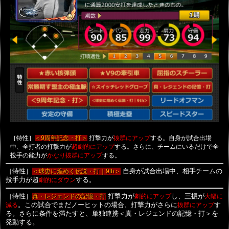
［特性］
打撃力が
する。自身が試合出場
＜9周年記念・打＞
抜群にアップ
中、全打者の打撃力が
する。さらに、チームにいるだけで全
超劇的にアップ
投手の能力が
する。
かなり抜群にアップ
［特性］
＜球史に煌めく伝説・打｜9th＞
自身が試合出場中、相手チームの
投手力が超
劇的にダウン
する。
［特性］
真・レジェンドの記憶・打
打撃力が
劇的にアップ
し、三振が
大幅に
減る
。この試合でまだノーヒットの場合、打撃力がさらに
抜群にアップ
す
る。さらに条件を満たすと、単独連携＜真・レジェンドの記憶・打＞を
発動する。