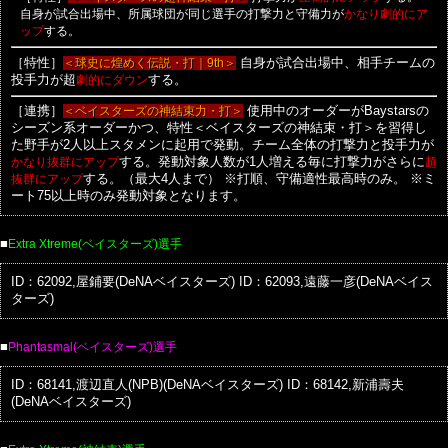
自身が試合出場中、所属球団が同じ選手の打撃力と守備力が
かなり劇的にア
する。
ップ
［特性］
＜球史に煌めく伝説・打｜9th＞
自身が試合出場中、相手チームの
投手力が超
劇的にダウン
する。
［連携］
＜ベイスターズの神結束力・打＞
使用中のオーダーがBaystarsの
シーズン系オーダーかつ、特性＜ベイスターズの神結束・打＞を習得し
た野手が2人以上スタメンに起用で発動。チーム全体の打撃力と投手力が
かなり抜群にアップ
する。発動対象人数が1人増える毎に打撃力がさらに
超
抜群にアップ
する。（最大4人まで）
※打順、守備適性最高時のみ。
※ミ
ート75以上時のみ発動対象となります。
■
Extra Xtreme(ベイスターズ)選手
ID：62092,屋鋪要(DeNAベイスターズ)
ID：62093,遠藤一彦(DeNAベイス
ターズ)
■
Phantasmal(ベイスターズ)選手
ID：68141,渡辺直人(NPB)(DeNAベイスターズ)
ID：68142,新浦壽夫
(DeNAベイスターズ)