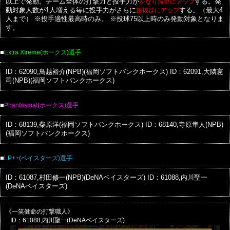
以上で発動。チーム全体の打撃力と投手力が
かなり抜群にアップ
する。発
動対象人数が1人増える毎に投手力がさらに
超抜群にアップ
する。（最大4
人まで）
※投手適性最高時のみ。
※投球75以上時のみ発動対象となりま
す。
■
Extra Xtreme(ホークス)選手
ID：62090,鳥越裕介(NPB)(福岡ソフトバンクホークス)
ID：62091,大隣憲
司(NPB)(福岡ソフトバンクホークス)
■
Phantasmal(ホークス)選手
ID：68139,柴原洋(福岡ソフトバンクホークス)
ID：68140,寺原隼人(NPB)
(福岡ソフトバンクホークス)
■
LP++(ベイスターズ)選手
ID：61087,村田修一(NPB)(DeNAベイスターズ)
ID：61088,内川聖一
(DeNAベイスターズ)
《一笑健命の打撃職人》
ID：61088,内川聖一(DeNAベイスターズ)