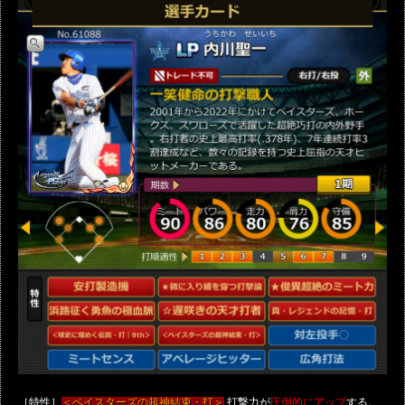
［特性］
打撃力が
する。
＜ベイスターズの超神結束・打＞
圧倒的にアップ