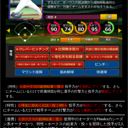
［特性］
投手力が
する。さら
＜ホークスの超神結束・投＞
圧倒的にアップ
にチームにいるだけで所属球団が同じ選手の打撃力と投手力が
劇的にアップ
する。
［特性］
＜球史に煌めく伝説・投｜9th＞
投手力が
劇的にアップ
する。さら
にチームいるだけで相手チームの打撃力が
かなり劇的にダウン
する。
［連携］
＜ホークスの超神結束・投＞
使用中のオーダーがHawksのシーズ
ン系オーダーかつ、特性＜ホークスの結束力・投＞を習得した投手が2人