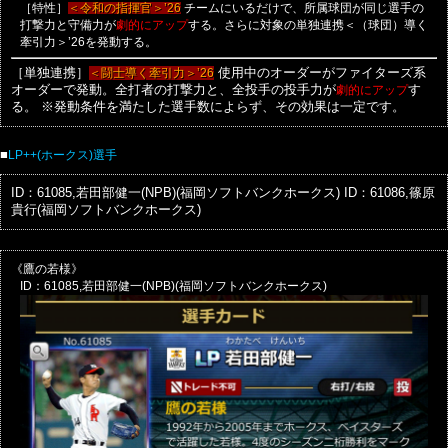
［特性］
チームにいるだけで、所属球団が同じ選手の
＜令和の指揮官＞’26
打撃力と守備力が
する。さらに対象の単独連携＜（球団）導く
劇的にアップ
牽引力＞’26を発動する。
［単独連携］
＜闘士導く牽引力＞’26
使用中のオーダーがファイターズ系
オーダーで発動。全打者の打撃力と、全投手の投手力が
劇的にアップ
す
る。
※発動条件を満たした選手数によらず、その効果は一定です。
■
LP++(ホークス)選手
ID：61085,若田部健一(NPB)(福岡ソフトバンクホークス)
ID：61086,篠原
貴行(福岡ソフトバンクホークス)
《鷹の若様》
ID：61085,若田部健一(NPB)(福岡ソフトバンクホークス)