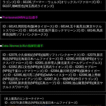
ラゴンズ)
ID：66106,ブーマー・ウェルズ(オリックスバファローズ)
ID：
66107,潮崎哲也(埼玉西武ライオンズ)
■
Phantasmal(9周年記念)選手
ID：68143,岡田彰布(阪神タイガース)
ID：68144,五十嵐亮太(東京ヤクル
トスワローズ)
ID：68145,初芝清(千葉ロッテマリーンズ)
ID：68146,馬原
孝浩(福岡ソフトバンクホークス)
■
Extra Xtreme(令和の指揮官)選手
ID：62078,小久保裕紀(NPB)(福岡ソフトバンクホークス)
ID：62079,新庄
剛志(NPB)(北海道日本ハムファイターズ)
ID：62080,岸田護(NPB)(オリッ
クスバファローズ)
ID：62081,吉井理人(東北楽天ゴールデンイーグルス)
ID：62082,西口文也(NPB)(埼玉西武ライオンズ)
ID：62083,サブロー
(NPB)(千葉ロッテマリーンズ)
ID：62084,藤川球児(NPB)(阪神タイガー
ス)
ID：62085,相川亮二(NPB)(DeNAベイスターズ)
ID：62086,橋上秀樹
(NPB)(読売ジャイアンツ)
ID：62087,井上一樹(NPB)(中日ドラゴンズ)
ID：62088,新井貴浩(NPB)(広島カープ)
ID：62089,池山隆寛(NPB)(東京ヤ
クルトスワローズ)
《史上最高のエンターテイナー》
ID：62079,新庄剛志(NPB)(北海道日本ハムファイターズ)