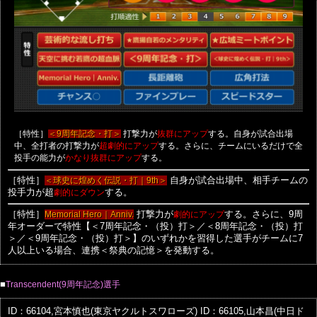
［特性］
打撃力が
する。自身が試合出場
＜9周年記念・打＞
抜群にアップ
中、全打者の打撃力が
する。さらに、チームにいるだけで全
超劇的にアップ
投手の能力が
する。
かなり抜群にアップ
［特性］
＜球史に煌めく伝説・打｜9th＞
自身が試合出場中、相手チームの
投手力が超
劇的にダウン
する。
［特性］
Memorial Hero｜Anniv.
打撃力が
劇的にアップ
する。さらに、9周
年オーダーで特性【＜7周年記念・（投）打＞／＜8周年記念・（投）打
＞／＜9周年記念・（投）打＞】のいずれかを習得した選手がチームに7
人以上いる場合、連携＜祭典の記憶＞を発動する。
■
Transcendent(9周年記念)選手
ID：66104,宮本慎也(東京ヤクルトスワローズ)
ID：66105,山本昌(中日ド