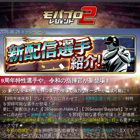
2026.06.28
キャンペーン
9周年特性選手や、令和の指揮官が新登場！
新たな全体特性を持つ選手の登場で強力なオーダーが編成可能に！
【9周年後夜祭】プレミア大会に合わせて、
＜9周年記念・投（打）＞
特性
を習得可能な選手が登場！🎉✨
更に、新配信された【’26Season Hawks】【’26Season Baystars】オーダ
ーに合わせて
＜超神結束・投（打）＞
を習得可能な選手が登場！🎉
新連携
＜ホークスの超神結束力・投＞
、
＜ベイスターズの超神結束力・打＞
も要チェ
ックです🔥
＜令和の指揮官＞’26
を習得可能な監督達や、
選手のサインが入った
EX『ラ
ンディ・バース』もお見逃しなく✨