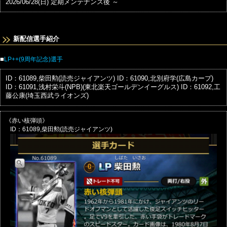
2026/06/28(日) 定期メンテナンス後 ～
新配信選手紹介
■
LP++(9周年記念)選手
ID：61089,柴田勲(読売ジャイアンツ)
ID：61090,北別府学(広島カープ)
ID：61091,浅村栄斗(NPB)(東北楽天ゴールデンイーグルス)
ID：61092,工
藤公康(埼玉西武ライオンズ)
《赤い核弾頭》
ID：61089,柴田勲(読売ジャイアンツ)