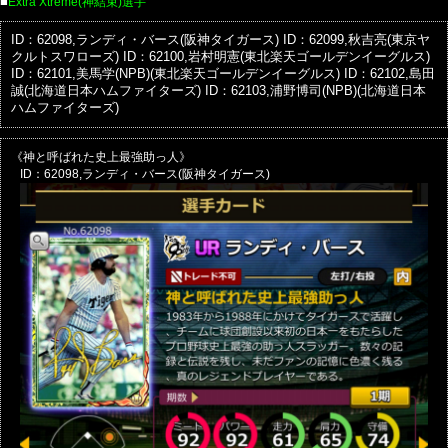
■
Extra Xtreme(神結束)選手
ID：62098,ランディ・バース(阪神タイガース)
ID：62099,秋吉亮(東京ヤ
クルトスワローズ)
ID：62100,岩村明憲(東北楽天ゴールデンイーグルス)
ID：62101,美馬学(NPB)(東北楽天ゴールデンイーグルス)
ID：62102,島田
誠(北海道日本ハムファイターズ)
ID：62103,浦野博司(NPB)(北海道日本
ハムファイターズ)
《神と呼ばれた史上最強助っ人》
ID：62098,ランディ・バース(阪神タイガース)