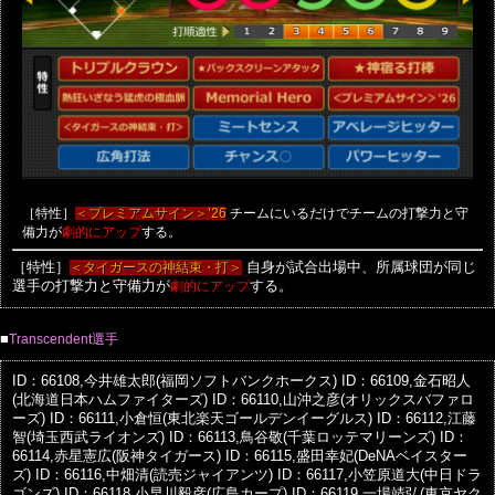
［特性］
チームにいるだけでチームの打撃力と守
＜プレミアムサイン＞’26
備力が
する。
劇的にアップ
［特性］
＜タイガースの神結束・打＞
自身が試合出場中、所属球団が同じ
選手の打撃力と守備力が
劇的にアップ
する。
■
Transcendent選手
ID：66108,今井雄太郎(福岡ソフトバンクホークス)
ID：66109,金石昭人
(北海道日本ハムファイターズ)
ID：66110,山沖之彦(オリックスバファロ
ーズ)
ID：66111,小倉恒(東北楽天ゴールデンイーグルス)
ID：66112,江藤
智(埼玉西武ライオンズ)
ID：66113,鳥谷敬(千葉ロッテマリーンズ)
ID：
66114,赤星憲広(阪神タイガース)
ID：66115,盛田幸妃(DeNAベイスター
ズ)
ID：66116,中畑清(読売ジャイアンツ)
ID：66117,小笠原道大(中日ドラ
ゴンズ)
ID：66118,小早川毅彦(広島カープ)
ID：66119,一場靖弘(東京ヤク