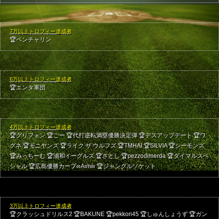
7万以上トロフィー達成者
🏆ベンチャリン
6万以上トロフィー達成者
🏆エンタ軍団
4万以上トロフィー達成者
🏆グリフォン
🏆ごー
🏆代打逆転満塁優勝決定弾
🏆デスアップデート
🏆ワ
グネ
🏆モニヤンズ
🏆ライク ザ ウルフズ
🏆TMHAI
🏆SILVIA
🏆シーモンズ
🏆みっちーむ
🏆浦和イーグルス
🏆さとし
🏆pezzodimerda
🏆ダイマルスペ
シャル
🏆広島優勝カープ∞Aim∞
🏆ジャングルソケット
3万以上トロフィー達成者
🏆クラッシュドリルス2
🏆BAKUNE
🏆pekkori45
🏆しゅんしょうず
🏆ガン