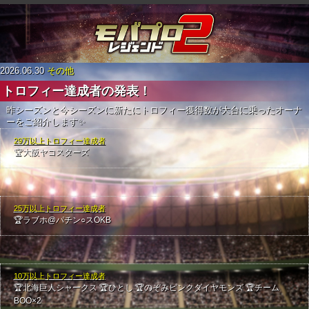
2026.06.30
その他
トロフィー達成者の発表！
昨シーズンと今シーズンに新たにトロフィー獲得数が大台に乗ったオーナ
ーをご紹介します✨
29万以上トロフィー達成者
🏆大阪ヤコスターズ
25万以上トロフィー達成者
🏆ラブホ@パチン○スOKB
10万以上トロフィー達成者
🏆北海巨人シャークス
🏆ひとし
🏆のぞみピンクダイヤモンズ
🏆チーム
BOO×2