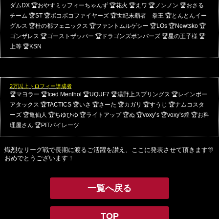
ダムDX
🏆おやすミッフィーちゃんず
🏆花火
🏆えワ
🏆ノンノン
🏆おさる
チーム
🏆ST
🏆ボコボコファイヤーズ
🏆世紀末覇者 拳王
🏆とんとんイー
グルス
🏆杜の都フェニックス
🏆ファントムルゲシー
🏆LOs
🏆Newtsko
🏆
ゴンザレス
🏆ゴーストザッパー
🏆ドラゴンズボンバーズ
🏆星の王子様
🏆
上等
🏆KSN
2万以上トロフィー達成者
🏆マヨラー
🏆Iced Menthol
🏆UQUF7
🏆湯野上スプリングス
🏆レインボー
アタックス
🏆TACTICS
🏆いさ
🏆さーた
🏆カガリ
🏆すうじ
🏆ナムコスタ
ーズ
🏆亀仙人
🏆ちゆひゆ
🏆ライトアップ
🏆ぬ
🏆voxy’s
🏆voxy’s煌
🏆お料
理屋さん
🏆PITパイレーツ
熾烈なリーグ戦で長期に渡るご活躍を讃え、ここに発表させて頂きます🎊
おめでとうございます！
一覧へ戻る
TOP