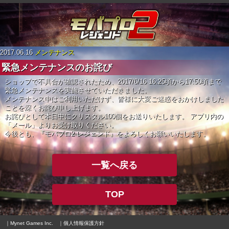
2017.06.16
メンテナンス
緊急メンテナンスのお詫び
ショップで不具合が確認されたため、2017/6/16 16:25頃から17:50頃まで
緊急メンテナンスを実施させていただきました。
メンテナンス中はご利用いただけず、皆様に大変ご迷惑をおかけしました
ことを深くお詫び申し上げます。
お詫びとして本日中にクリスタル100個をお送りいたします。
アプリ内の
「メール」よりお受け取りください。
今後とも、『モバプロ2 レジェンド』をよろしくお願いいたします。
一覧へ戻る
TOP
｜Mynet Games Inc.
｜個人情報保護方針