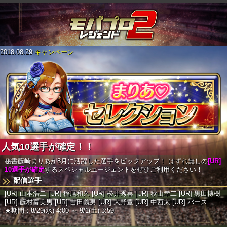
2018.08.29
キャンペーン
人気10選手が確定！！
秘書藤崎まりあが8月に活躍した選手をピックアップ！
はずれ無しの
[UR]
10選手が確定
するスペシャルエージェントをぜひご利用ください！
配信選手
[UR] 山本浩二
[UR] 稲尾和久
[UR] 松井秀喜
[UR] 秋山幸二
[UR] 黒田博樹
[UR] 藤村富美男
[UR] 吉田義男
[UR] 大野豊
[UR] 中西太
[UR] バース
★期間：8/29(水) 4:00 ～ 9/1(土) 3:59