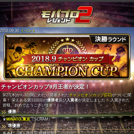
2018.09.30
イベント
チャンピオンカップ9月王者が決定！
9/27(木)から3日間にわたり開催された
チャンピオンカップ(CC)
がついに閉
幕！
栄えある第11回目の
優勝者
及び
入賞者
が決定しました！
入賞された
皆様、おめでとうございます！
優勝
♛
MINATO.東京
（SCRAM）
準優勝
ちゃむ
（偉人珈琲店 鍛錬部屋）