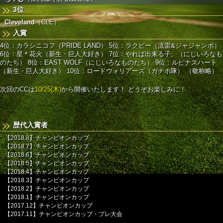
3位
Cleveland
（CLE）
入賞
4位：カラシニコフ（PRIDE LAND）
5位：ラクピー（流雷&ジャジャンボ）
6位：星＊花火（新生・巨人大好き）
7位：やれば出来る子、（にじいろなも
のたち）
8位：EAST WOLF（にじいろなものたち）
9位：ルピナスハート
（新生・巨人大好き）
10位：ロードウォリアーズ（ガチホ隊）
（敬称略）
次回のCCは
10/25(木)
から開催いたします！
どうぞお楽しみに！
歴代入賞者
【2018.8】チャンピオンカップ
【2018.7】チャンピオンカップ
【2018.6】チャンピオンカップ
【2018.5】チャンピオンカップ
【2018.4】チャンピオンカップ
【2018.3】チャンピオンカップ
【2018.2】チャンピオンカップ
【2018.1】チャンピオンカップ
【2017.12】チャンピオンカップ
【2017.11】チャンピオンカップ・プレ大会