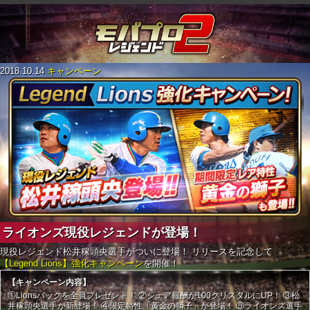
2018.10.14
キャンペーン
ライオンズ現役レジェンドが登場！
現役レジェンド松井稼頭央選手がついに登場！
リリースを記念して
【Legend Lions】強化キャンペーン
を開催！
【キャンペーン内容】
①Lionsパックを全員プレゼント！
②シェア報酬が100クリスタルにUP！
③松
井稼頭央選手が新登場！
④限定特性「黄金の獅子」が登場！
⑤ライオンズ選手