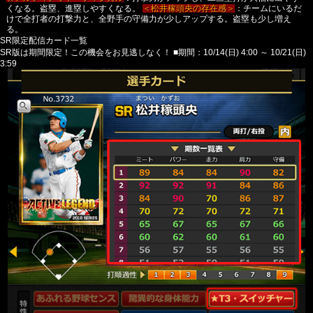
くなる。盗塁、進塁しやすくなる。
＜松井稼頭央の存在感＞
：チームにいるだ
けで全打者の打撃力と、全野手の守備力が少しアップする。盗塁も少し増え
る。
SR限定配信カード一覧
SR版は期間限定！この機会をお見逃しなく！
■期間：10/14(日) 4:00 ～ 10/21(日)
3:59