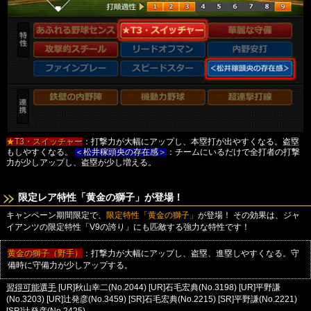
★T3・スイッチャー
：打撃力が大幅にアップし、本塁打が出やすくなる。盗塁
もしやすくなる。
＜松井稼頭央の存在感＞
：チームにいるだけで全打者の打撃
力が少しアップし、盗塁が少し増える。
限定レア特性「黄金の獅子」が登場！
キャンペーン期間限定で、
限定特性「黄金の獅子」
が登場！
その効果は、ジャ
イアンツの限定特性「V9の誇り」にも匹敵する強力な特性です！
黄金の獅子（野手）
：打撃力が大幅にアップし、盗塁、進塁しやすくなる。守
備時に守備力が少しアップする。
[UR]秋山幸二(No.2044)
[UR]石毛宏典(No.3198)
[UR]平野謙
習得可能選手
(No.3203)
[UR]辻発彦(No.3459)
[SR]石毛宏典(No.2215)
[SR]平野謙(No.2221)