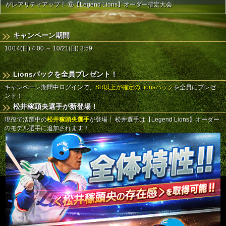
がレアリティアップ！
⑥【Legend Lions】オーダー指定大会
キャンペーン期間
10/14(日) 4:00 ～ 10/21(日) 3:59
Lionsパックを全員プレゼント！
キャンペーン期間中ログインで、
SR以上が確定のLionsパック
を全員にプレゼ
ント！
松井稼頭央選手が新登場！
現役で活躍中の
松井稼頭央選手
が登場！
松井選手は【Legend Lions】オーダー
のモデル選手に追加されます！