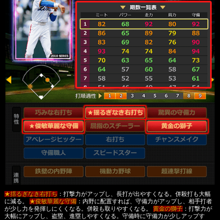
★揺るぎなき右打ち
：打撃力がアップし、長打が出やすくなる。併殺打も大幅
に減る。
★俊敏華麗な守備
：内野に配置すれば、守備力がアップし、相手打者
が少し力を発揮しにくくなる。併殺も取りやすくなる。
黄金の獅子
：打撃力が
大幅にアップし、盗塁、進塁しやすくなる。守備時に守備力が少しアップす