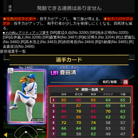
★七色のスライダー
：投手力がアップし、奪三振が増える。
★セミ・パーフェ
クト
：投手力がアップし、相手打者が少し力を発揮しにくくなる。四死球も減
る。
■その他レアリティアップ選手
[SR]渡辺久信(No.3200)
[SR]池永正明(No.3205)
[SR]石井義人(No.3206)
[SR]森繁和(No.3467)
[R]松沼博久(No.3204)
[R]土肥義弘
(No.3460)
[R]高木浩之(No.3463)
[R]赤田将吾(No.3464)
[R]許銘傑(No.3465)
[R]
金森栄治(No.3466)
新登場選手一覧