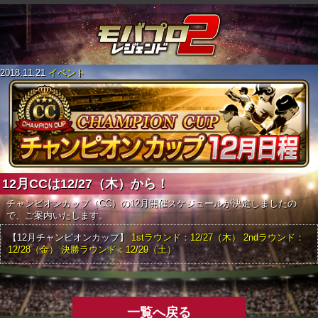
2018.11.21
イベント
12月CCは12/27（木）から！
チャンピオンカップ（CC）の12月開催スケジュールが決定しましたの
で、ご案内いたします。
【12月チャンピオンカップ】
1stラウンド：12/27（木）
2ndラウンド：
12/28（金）
決勝ラウンド：12/29（土）
一覧へ戻る