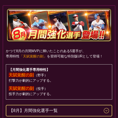
かつて8月の月間MVPに輝いたことのある5選手が、
専用特性
「天賦覚醒の刻」
を習得可能な特別版URとして登場！
【月間強化選手専用特性】
天賦覚醒の刻
（野手）
打撃力が劇的にアップする。
天賦覚醒の刻
（投手）
投手力が劇的にアップする。
【8月】月間強化選手一覧