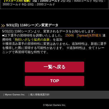
【マスターズ4th 報酬】
1位：10000ゴールド
2位-3位：5000ゴールド
4位-5位：
3000ゴールド
6位-10位：2000ゴールド
5/31(日) 1160シーズン変更データ
5/31(日) 1160シーズンより、変更されるデータをお知らせします。
■以下選手の習得特性を調整いたしました。
15046 [Spread]矢野燿大
連
携特性「
熱狂いざなう猛虎の血脈
」を追加
※獲得済み選手の習得特性に変更はありません。追加特性は、新規に選手
を獲得した際に習得する可能性があります。
※追加特性は、全てトレー
ニングで再習得可能な特性です。
一覧へ戻る
TOP
｜Mynet Games Inc.
｜個人情報保護方針
© Mynet Games Inc.