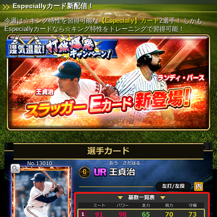
Especiallyカード新配信！
今週は☆キング特性を習得可能な
【Especially】カード
2選手！
しかも
Especiallyカードなら☆キング特性をトレーニングで習得可能！