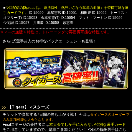
■
今回配信の[Spread]は、連携特性「熱狂いざなう猛虎の血脈」を習得可能な選
手カードです。
ID:15050 赤星憲広
ID:15051 和田豊
ID:15052 トーマス・
オマリー(T)
ID:15053 金本知憲(T)
ID:15054 マット・マートン
ID:15056
今岡誠
ID:15057 井川慶
ID:15058 藪恵壹
※＜～の血脈＞特性は、トレーニングで再習得可能な特性です。
さらに5選手封入のお得なパックエージェントも登場！
【Tigers】マスターズ
チケットで参加する7日間の勝ち上がり戦！
今回は
タイガースのオーダーで
のみ参加可能な大会となります。
Finalステージの優勝者には
本大会でしか手に入らない特別な選手カード
をご用意していますので、是非ご参加ください！
今回の報酬選手はこち