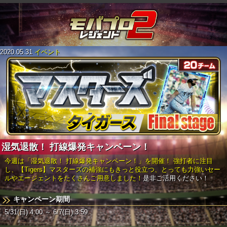
2020.05.31
イベント
湿気退散！ 打線爆発キャンペーン！
今週は「湿気退散！ 打線爆発キャンペーン！」を開催！
強打者に注目
し、【Tigers】マスターズの補強にもきっと役立つ、とっても力強いセー
ルやエージェントをたくさんご用意しました！
是非ご活用ください！
キャンペーン期間
5/31(日) 4:00 ～ 6/7(日) 3:59