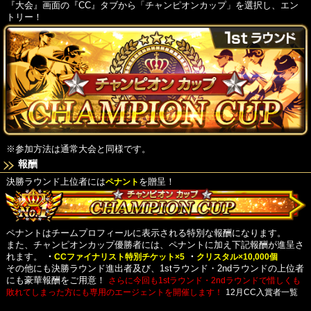
『大会』画面の『CC』タブから「チャンピオンカップ」を選択し、エン
トリー！
※参加方法は通常大会と同様です。
報酬
決勝ラウンド上位者には
ペナント
を贈呈！
ペナントはチームプロフィールに表示される特別な報酬になります。
また、チャンピオンカップ優勝者には、ペナントに加え下記報酬が進呈さ
れます。
・
CCファイナリスト特別チケット×5
・
クリスタル×10,000個
その他にも決勝ラウンド進出者及び、1stラウンド・2ndラウンドの上位者
にも豪華報酬をご用意！
さらに今回も1stラウンド・2ndラウンドで惜しくも
敗れてしまった方にも専用のエージェントを開催します！
12月CC入賞者一覧