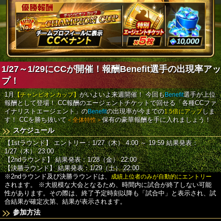
1/27～1/29にCCが開催！報酬Benefit選手の出現率アッ
プ！
1月
【チャンピオンカップ】
がいよいよ来週開催！
今回も
Benefit
選手が上位
報酬として登場！
CC報酬のエージェントチケットで回せる「各種CCファ
イナリストエージェント」の
Benefit
の出現率が今までの
1.5倍にアップ
しま
す！
CCを勝ち抜いて
＜全体特性＞
保有の豪華報酬を手に入れましょう！
スケジュール
【1stラウンド】
エントリー：1/27（木） 4:00 ～ 19:59
結果発表：
1/27（木） 23:00
【2ndラウンド】
結果発表：1/28（金） 22:00
【決勝ラウンド】
結果発表：1/29（土） 22:00
※2ndラウンド及び決勝ラウンドは、
成績上位者のみが自動的にエントリー
されます。
※大規模な大会となるため、時間内に試合が終了しない可能
性があります。その際は、終了予定時刻以降も「試合中」と表示され、試
合結果が確定次第、結果が表示されます。
参加方法