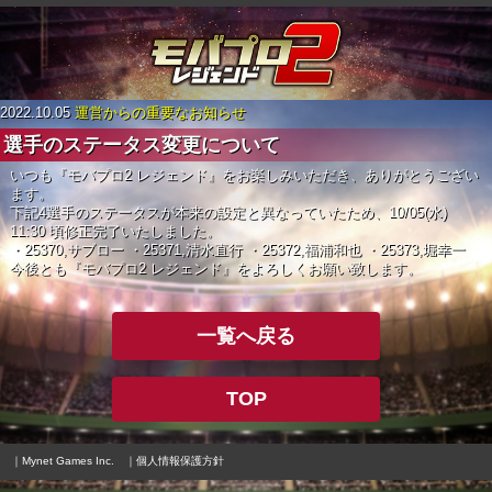
2022.10.05
運営からの重要なお知らせ
選手のステータス変更について
いつも『モバプロ2 レジェンド』をお楽しみいただき、ありがとうござい
ます。
下記4選手のステータスが本来の設定と異なっていたため、10/05(水)
11:30 頃修正完了いたしました。
・25370,サブロー
・25371,清水直行
・25372,福浦和也
・25373,堀幸一
今後とも『モバプロ2 レジェンド』をよろしくお願い致します。
一覧へ戻る
TOP
｜Mynet Games Inc.
｜個人情報保護方針