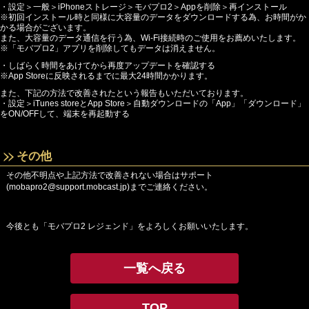
・設定＞一般＞iPhoneストレージ＞モバプロ2＞Appを削除＞再インストール
※初回インストール時と同様に大容量のデータをダウンロードする為、お時間がか
かる場合がございます。
また、大容量のデータ通信を行う為、Wi-Fi接続時のご使用をお薦めいたします。
※「モバプロ2」アプリを削除してもデータは消えません。
・しばらく時間をあけてから再度アップデートを確認する
※App Storeに反映されるまでに最大24時間かかります。
また、下記の方法で改善されたという報告もいただいております。
・設定＞iTunes storeとApp Store＞自動ダウンロードの「App」「ダウンロード」
をON/OFFして、端末を再起動する
その他
その他不明点や上記方法で改善されない場合はサポート
(mobapro2@support.mobcast.jp)までご連絡ください。
今後とも「モバプロ2 レジェンド」をよろしくお願いいたします。
一覧へ戻る
TOP