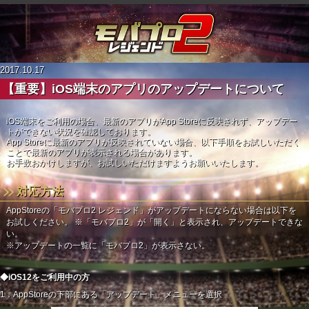
2017.10.17
【重要】iOS端末のアプリのアップデートについて
iOS端末をご利用の場合、最新のアプリがApp Storeに反映されず、アップデー
トができない状況を確認しております。
App Storeに最新のアプリが反映されていない場合、以下手順をお試しいただく
ことで最新のアプリが表示される場合があります。
お手数おかけしますが、お試しいただけますようお願いいたします。
対応方法
AppStoreの「モバプロ2 レジェンド」がアップデートにならない場合は以下を
お試しください。
※「モバプロ2」が「開く」と表示され、アップデートできな
い。
※アップデートの一覧に「モバプロ2」が表示さない。
◆iOS12をご利用中の方
1．AppStoreの下部にある「アップデート」メニューを選択