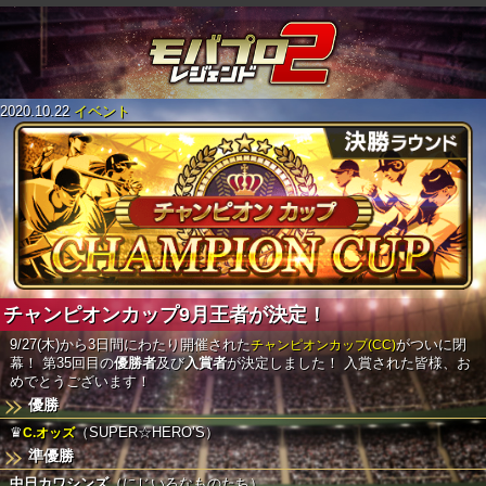
2020.10.22
イベント
チャンピオンカップ9月王者が決定！
9/27(木)から3日間にわたり開催された
チャンピオンカップ(CC)
がついに閉
幕！
第35回目の
優勝者
及び
入賞者
が決定しました！
入賞された皆様、お
めでとうございます！
優勝
♛
C.オッズ
（SUPER☆HERO’S）
準優勝
中日カワシンズ
（にじいろなものたち）