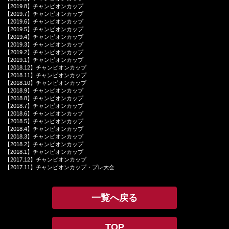
【2019.8】チャンピオンカップ
【2019.7】チャンピオンカップ
【2019.6】チャンピオンカップ
【2019.5】チャンピオンカップ
【2019.4】チャンピオンカップ
【2019.3】チャンピオンカップ
【2019.2】チャンピオンカップ
【2019.1】チャンピオンカップ
【2018.12】チャンピオンカップ
【2018.11】チャンピオンカップ
【2018.10】チャンピオンカップ
【2018.9】チャンピオンカップ
【2018.8】チャンピオンカップ
【2018.7】チャンピオンカップ
【2018.6】チャンピオンカップ
【2018.5】チャンピオンカップ
【2018.4】チャンピオンカップ
【2018.3】チャンピオンカップ
【2018.2】チャンピオンカップ
【2018.1】チャンピオンカップ
【2017.12】チャンピオンカップ
【2017.11】チャンピオンカップ・プレ大会
一覧へ戻る
TOP