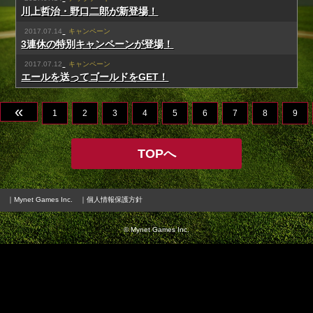
川上哲治・野口二郎が新登場！
2017.07.14
キャンペーン
3連休の特別キャンペーンが登場！
2017.07.12
キャンペーン
エールを送ってゴールドをGET！
«
1
2
3
4
5
6
7
8
9
TOPへ
｜Mynet Games Inc.
｜個人情報保護方針
© Mynet Games Inc.