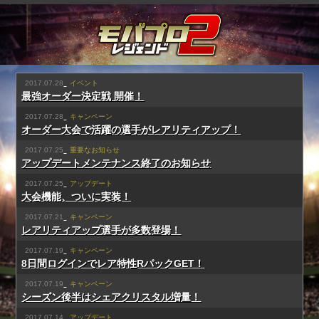
2017.07.28
イベント
最強オーダー決定戦 開催！
2017.07.28
キャンペーン
オーダー大会で活躍の選手がレアリティアップ！
2017.07.25
重要なお知らせ
アップデートメンテナンス終了のお知らせ
2017.07.25
アップデート
大会機能、ついに実装！
2017.07.21
キャンペーン
レアリティアップ選手が多数登場！
2017.07.19
キャンペーン
8日間ログインでレア特性RパックGET！
2017.07.19
キャンペーン
シーズン後半はシェアクリスタル増量！
2017.07.14
アップデート