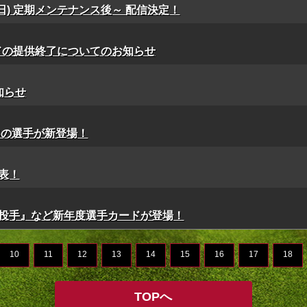
(日) 定期メンテナンス後～ 配信決定！
ードの提供終了についてのお知らせ
知らせ
＞’26の選手が新登場！
表！
投手』など新年度選手カードが登場！
10
11
12
13
14
15
16
17
18
TOPへ