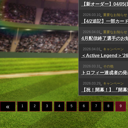
【新オーダー】04/05
2026.03.10
重要なお知らせ
【4/2追記】一部カ
2026.04.01
重要なお知らせ
4月配信終了選手のお
2026.04.01
キャンペーン
＜Active Legend
2026.03.31
その他
トロフィー達成者の発
2026.03.29
キャンペーン
【祝！開幕！】『開幕
«
1
2
3
4
5
6
7
8
9