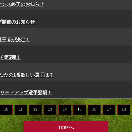
テナンス終了のお知らせ
プ開催のお知らせ
月王者が決定！
チ第5弾！
なたの1番欲しい選手は？
】レアリティアップ選手登場！
10
11
12
13
14
15
16
17
18
TOPへ