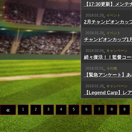
【17:30更新】メン
2018.01.29
イベント
2月チャンピオンカッ
2018.01.28
イベント
チャンピオンカップ1
2018.02.04
キャンペーン
続々復活！！監督コー
2018.02.01
その他
【緊急アンケート】あ
2018.01.28
キャンペーン
【Legend Carp
«
1
2
3
4
5
6
7
8
9