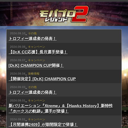
2024.09.10
その他
トロフィー達成者の発表！
2024.09.08
キャンペーン
【Dr.K CC応援】長月選手登場！
2024.09.07
キャンペーン
[Dr.K] CHAMPION CUP開催！
2024.09.04
攻略情報
【開催決定】[Dr.K] CHAMPION CUP
2024.09.03
その他
トロフィー達成者の発表！
2024.09.01
キャンペーン
新バリエーション『Xtreme』&【Hawks History】新特性
『ホークスの軌跡』選手が登場！
2024.09.01
キャンペーン
【月間連携2409】が期間限定で登場！