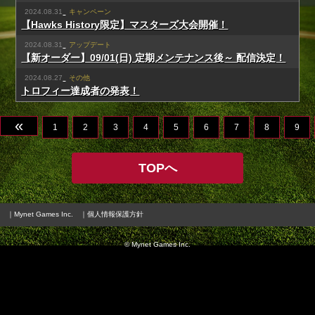
2024.08.31
キャンペーン
【Hawks History限定】マスターズ大会開催！
2024.08.31
アップデート
【新オーダー】09/01(日) 定期メンテナンス後～ 配信決定！
2024.08.27
その他
トロフィー達成者の発表！
«
1
2
3
4
5
6
7
8
9
TOPへ
｜Mynet Games Inc.
｜個人情報保護方針
© Mynet Games Inc.