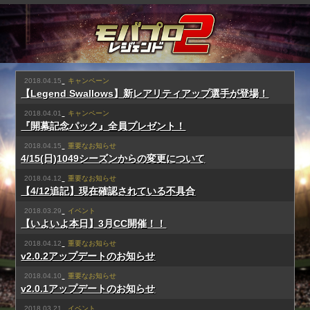
2018.04.15
キャンペーン
【Legend Swallows】新レアリティアップ選手が登場！
2018.04.01
キャンペーン
『開幕記念パック』全員プレゼント！
2018.04.15
重要なお知らせ
4/15(日)1049シーズンからの変更について
2018.04.12
重要なお知らせ
【4/12追記】現在確認されている不具合
2018.03.29
イベント
【いよいよ本日】3月CC開催！！
2018.04.12
重要なお知らせ
v2.0.2アップデートのお知らせ
2018.04.10
重要なお知らせ
v2.0.1アップデートのお知らせ
2018.03.21
イベント