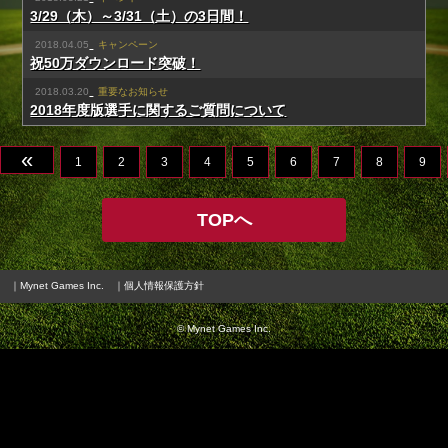
3/29（木）～3/31（土）の3日間！
2018.04.05
キャンペーン
祝50万ダウンロード突破！
2018.03.20
重要なお知らせ
2018年度版選手に関するご質問について
«
1
2
3
4
5
6
7
8
9
TOPへ
｜Mynet Games Inc.
｜個人情報保護方針
© Mynet Games Inc.