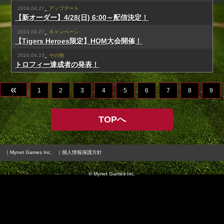
2024.04.27
アップデート
【新オーダー】4/28(日) 6:00～配信決定！
2024.04.27
キャンペーン
【Tigers Heroes限定】HOM大会開催！
2024.04.23
その他
トロフィー達成者の発表！
«
1
2
3
4
5
6
7
8
9
TOPへ
｜Mynet Games Inc.
｜個人情報保護方針
© Mynet Games Inc.