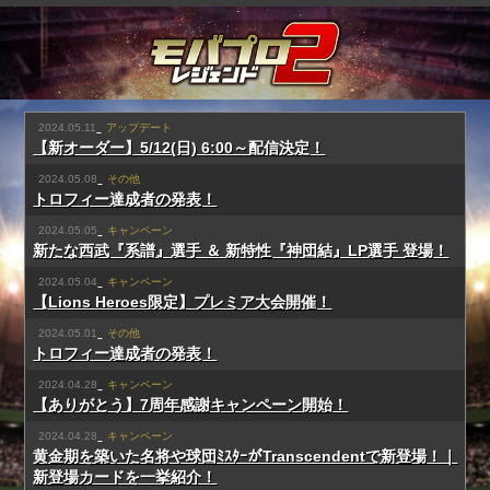
2024.05.11
アップデート
【新オーダー】5/12(日) 6:00～配信決定！
2024.05.08
その他
トロフィー達成者の発表！
2024.05.05
キャンペーン
新たな西武『系譜』選手 ＆ 新特性『神団結』LP選手 登場！
2024.05.04
キャンペーン
【Lions Heroes限定】プレミア大会開催！
2024.05.01
その他
トロフィー達成者の発表！
2024.04.28
キャンペーン
【ありがとう】7周年感謝キャンペーン開始！
2024.04.28
キャンペーン
黄金期を築いた名将や球団ﾐｽﾀｰがTranscendentで新登場！｜
新登場カードを一挙紹介！