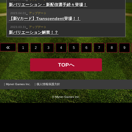
新バリエーション・新配信選手続々登場！
2023.04.01
アップデート
【新Vカード】Transcendent登場！！
2023.03.31
アップデート
新バリエーション解禁！？
«
1
2
3
4
5
6
7
8
9
TOPへ
｜Mynet Games Inc.
｜個人情報保護方針
© Mynet Games Inc.