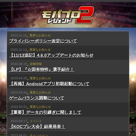
2023.11.16
重要なお知らせ
プライバシーポリシー改定について
2023.11.13
重要なお知らせ
【11/13追記】4.6.0アップデートのお知らせ
2023.08.15
攻略情報
【LP】『☆固有特性』選手紹介！
2023.04.26
重要なお知らせ
【再掲】Androidアプリ初期起動について
2023.06.24
重要なお知らせ
ゲームバランス調整について
2023.05.01
重要なお知らせ
【重要】データの引継ぎに関しまして
2023.04.17
イベント
【KOCプレ大会】結果発表！
2023.04.01
キャンペーン