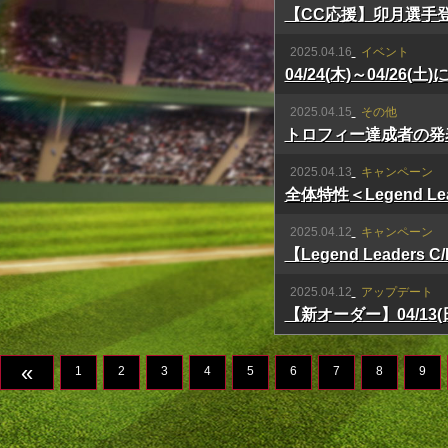
【CC応援】卯月選手
2025.04.16
イベント
04/24(木)～04/2
2025.04.15
その他
トロフィー達成者の発
2025.04.13
キャンペーン
全体特性＜Legend Le
2025.04.12
キャンペーン
【Legend Leade
2025.04.12
アップデート
【新オーダー】04/13
«
1
2
3
4
5
6
7
8
9