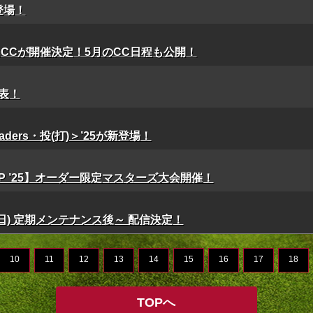
登場！
6(土)にCCが開催決定！5月のCC日程も公開！
表！
aders・投(打)＞’25が新登場！
rs C/P ’25】オーダー限定マスターズ大会開催！
(日) 定期メンテナンス後～ 配信決定！
10
11
12
13
14
15
16
17
18
TOPへ