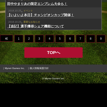
田中やまりあの限定エンブレム大会も！
2018.10.25
イベント
【いよいよ本日】チャンピオンカップ開催！
2018.10.23
重要なお知らせ
【追記】選手獲得シェア機能について
«
1
2
3
4
5
6
7
8
9
TOPへ
｜Mynet Games Inc.
｜個人情報保護方針
© Mynet Games Inc.