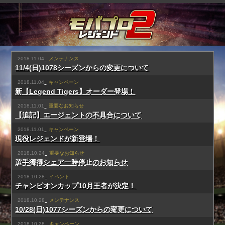
2018.11.04
メンテナンス
11/4(日)1078シーズンからの変更について
2018.11.04
キャンペーン
新【Legend Tigers】オーダー登場！
2018.11.01
重要なお知らせ
【追記】エージェントの不具合について
2018.11.01
キャンペーン
現役レジェンドが新登場！
2018.10.24
重要なお知らせ
選手獲得シェア一時停止のお知らせ
2018.10.28
イベント
チャンピオンカップ10月王者が決定！
2018.10.28
メンテナンス
10/28(日)1077シーズンからの変更について
2018.10.28
キャンペーン