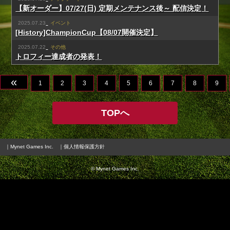
【新オーダー】07/27(日) 定期メンテナンス後～ 配信決定！
2025.07.23
イベント
[History]ChampionCup【08/07開催決定】
2025.07.22
その他
トロフィー達成者の発表！
«
1
2
3
4
5
6
7
8
9
TOPへ
｜Mynet Games Inc.
｜個人情報保護方針
© Mynet Games Inc.