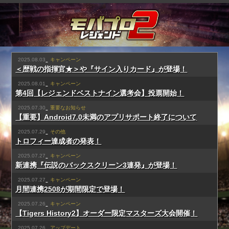
2025.08.03
キャンペーン
＜歴戦の指揮官★＞や『サイン入りカード』が登場！
2025.08.01
キャンペーン
第4回【レジェンドベストナイン選考会】投票開始！
2025.07.30
重要なお知らせ
【重要】Android7.0未満のアプリサポート終了について
2025.07.29
その他
トロフィー達成者の発表！
2025.07.27
キャンペーン
新連携『伝説のバックスクリーン3連発』が登場！
2025.07.27
キャンペーン
月間連携2508が期間限定で登場！
2025.07.26
キャンペーン
【Tigers History2】オーダー限定マスターズ大会開催！
2025.07.26
アップデート