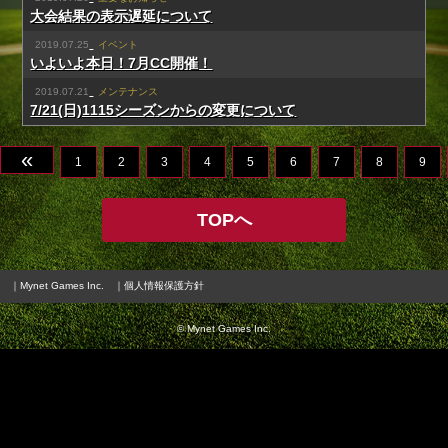
大会結果の表示遅延について
2019.07.25
イベント
いよいよ本日！7月CC開催！
2019.07.21
メンテナンス
7/21(日)1115シーズンからの変更について
«
1
2
3
4
5
6
7
8
9
TOPへ
｜Mynet Games Inc.
｜個人情報保護方針
© Mynet Games Inc.