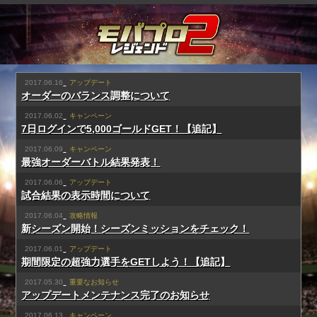
2017.06.16
アップデート
オーダーのバランス調整について
2017.06.02
キャンペーン
7日ログインで5,000ゴールドGET！【追記】
2017.06.09
キャンペーン
最強オーダーバトル結果発表！
2017.06.06
アップデート
試合結果の表示時間について
2017.06.04
攻略情報
新シーズン開始！シーズンミッションをチェック！
2017.06.01
アップデート
期間限定の超強力選手をGETしよう！【追記】
2017.05.30
重要なお知らせ
アップデートメンテナンス完了のお知らせ
2017.06.13
キャンペーン