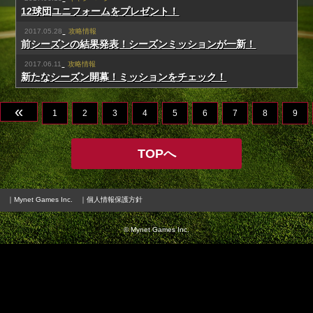
12球団ユニフォームをプレゼント！
2017.05.28
攻略情報
前シーズンの結果発表！シーズンミッションが一新！
2017.06.11
攻略情報
新たなシーズン開幕！ミッションをチェック！
«
1
2
3
4
5
6
7
8
9
TOPへ
｜Mynet Games Inc.
｜個人情報保護方針
© Mynet Games Inc.